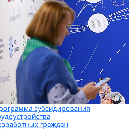
рограмма субсидирования
рудоустройства
езработных граждан