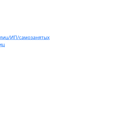
 лиц/ИП/самозанятых
иц